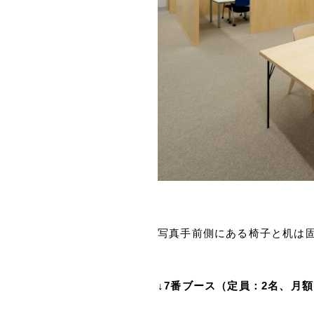
写真手前側にある椅子と机は
↓7番ブース（定員：2名、月額：7